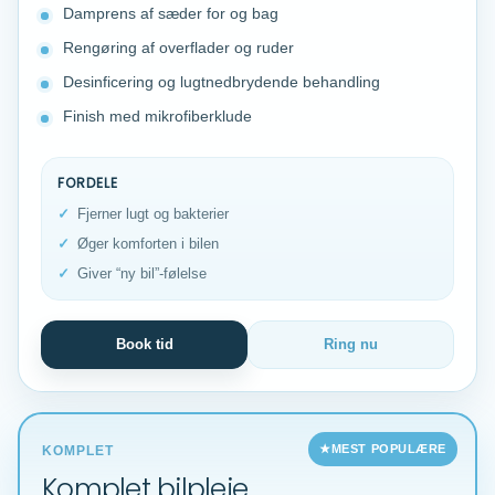
Damprens af sæder for og bag
Rengøring af overflader og ruder
Desinficering og lugtnedbrydende behandling
Finish med mikrofiberklude
FORDELE
Fjerner lugt og bakterier
Øger komforten i bilen
Giver “ny bil”-følelse
Book tid
Ring nu
MEST POPULÆRE
KOMPLET
Komplet bilpleje