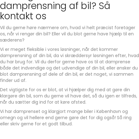
damprensning af bil? Så
kontakt os
Vil du gerne høre nærmere om, hvad vi helt præcist foretager
os, når vi rengør din bil? Eller vil du blot gerne have hjælp til en
sæderens?
Vi er meget fleksible i vores løsninger, når det kommer
damprensning af din bil, da vi skræddersyr løsningen efter, hvad
du har brug for. Vil du derfor gerne have os til at damprense
både det indvendige og det udvendige af din bil, eller ønsker du
blot damprensning af dele af din bil, er det noget, vi sammen
finder ud af.
Det vigtigste for os er blot, at vi hjælper dig med at gøre din
klargøre din bil, som du gerne vil have det, så du igen er tilfreds,
når du sætter dig ind for at køre afsted.
Vi har damprenset og klargjort mange biler i København og
omegn og vil hellere end gerne gøre det for dig også! Så ring
eller skriv gerne for et godt tilbud.