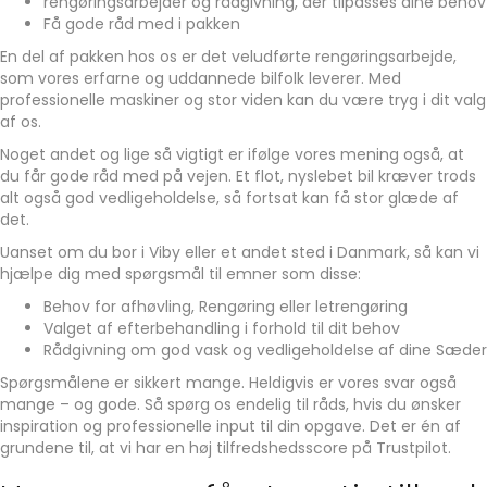
rengøringsarbejder og rådgivning, der tilpasses dine behov
Få gode råd med i pakken
En del af pakken hos os er det veludførte rengøringsarbejde,
som vores erfarne og uddannede bilfolk leverer. Med
professionelle maskiner og stor viden kan du være tryg i dit valg
af os.
Noget andet og lige så vigtigt er ifølge vores mening også, at
du får gode råd med på vejen. Et flot, nyslebet bil kræver trods
alt også god vedligeholdelse, så fortsat kan få stor glæde af
det.
Uanset om du bor i Viby eller et andet sted i Danmark, så kan vi
hjælpe dig med spørgsmål til emner som disse:
Behov for afhøvling, Rengøring eller letrengøring
Valget af efterbehandling i forhold til dit behov
Rådgivning om god vask og vedligeholdelse af dine Sæder
Spørgsmålene er sikkert mange. Heldigvis er vores svar også
mange – og gode. Så spørg os endelig til råds, hvis du ønsker
inspiration og professionelle input til din opgave. Det er én af
grundene til, at vi har en høj tilfredshedsscore på Trustpilot.