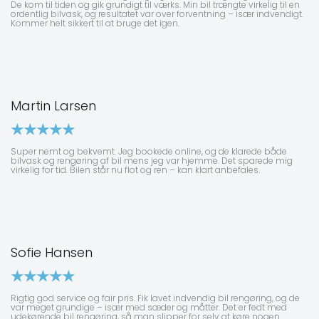
De kom til tiden og gik grundigt til værks. Min bil trængte virkelig til en
ordentlig bilvask, og resultatet var over forventning – især indvendigt.
Kommer helt sikkert til at bruge det igen.
Martin Larsen
Super nemt og bekvemt. Jeg bookede online, og de klarede både
bilvask og rengøring af bil mens jeg var hjemme. Det sparede mig
virkelig for tid. Bilen står nu flot og ren – kan klart anbefales.
Sofie Hansen
Rigtig god service og fair pris. Fik lavet indvendig bil rengøring, og de
var meget grundige – især med sæder og måtter. Det er fedt med
udekørende bil rengøring, så man slipper for selv at køre nogen