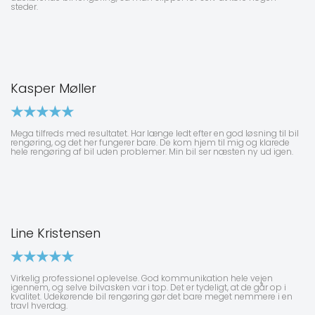
steder.
Kasper Møller
Mega tilfreds med resultatet. Har længe ledt efter en god løsning til bil
rengøring, og det her fungerer bare. De kom hjem til mig og klarede
hele rengøring af bil uden problemer. Min bil ser næsten ny ud igen.
Line Kristensen
Virkelig professionel oplevelse. God kommunikation hele vejen
igennem, og selve bilvasken var i top. Det er tydeligt, at de går op i
kvalitet. Udekørende bil rengøring gør det bare meget nemmere i en
travl hverdag.