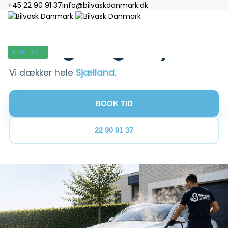
+45 22 90 91 37
info@bilvaskdanmark.dk
MOBIL BILVASK PÅ HELE SJÆLLAND
Bilrengøring Viby
KONTAKT
Vi dækker hele
Sjælland
.
BOOK TID
22 90 91 37