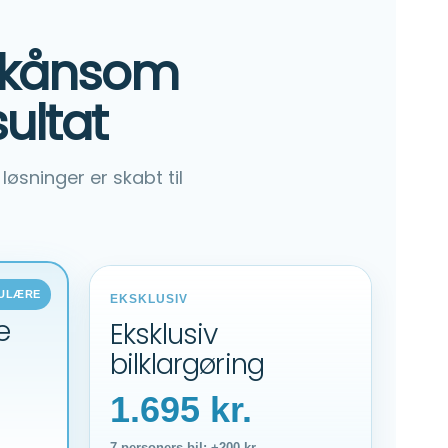
 skånsom
ultat
løsninger er skabt til
PULÆRE
EKSKLUSIV
e
Eksklusiv
bilklargøring
1.695 kr.
7 personers bil: +200 kr