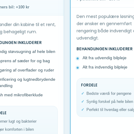
ners bil: +100 kr
Den mest populære løsning t
der ønsker en gennemført
andler din kabine til et rent,
rengøring både indvendigt
og behageligt rum.
udvendigt.
DLINGEN INKLUDERER
BEHANDLINGEN INKLUDERER
dig støvsugning af hele bilen
Alt fra udvendig bilpleje
rens af sæder for og bag
Alt fra indvendig bilpleje
øring af overflader og ruder
nficering og lugtnedbrydende
FORDELE
ndling
Bedste værdi for pengene
sh med mikrofiberklude
Synlig forskel på hele bilen
Perfekt til hverdag eller sal
ELE
erner lugt og bakterier
er komforten i bilen