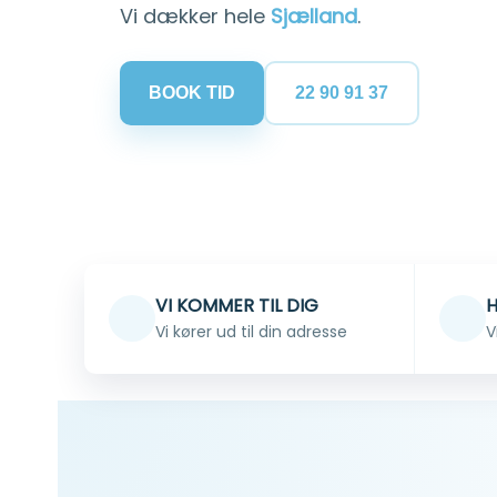
Vi dækker hele
Sjælland
.
BOOK TID
22 90 91 37
VI KOMMER TIL DIG
H
Vi kører ud til din adresse
V