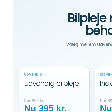
Bilplej
beha
Vælg mellem udvendig,
UDVENDIG
INDVE
Udvendig bilpleje
Ind
Før 595 kr.
Før 89
Nu 395 kr.
Nu