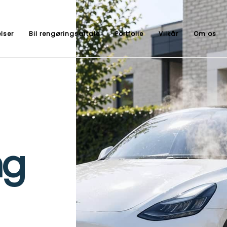
lser
Bil rengøringsaftale
Portfolie
Vilkår
Om os
ng