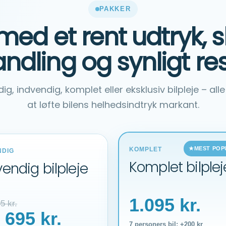
PAKKER
e med et rent udtryk,
ndling og synligt res
 indvendig, komplet eller eksklusiv bilpleje – alle 
at løfte bilens helhedsindtryk markant.
MEST PO
KOMPLET
NDIG
Komplet bilplej
vendig bilpleje
1.095 kr.
5 kr.
 695 kr.
7 personers bil: +200 kr