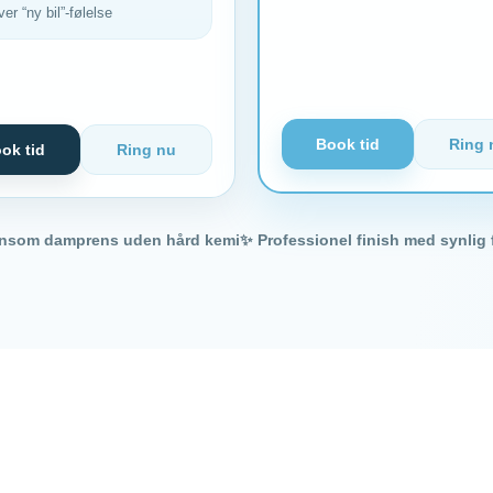
ver “ny bil”-følelse
Book tid
Ring 
ok tid
Ring nu
ånsom damprens uden hård kemi
✨ Professionel finish med synlig 