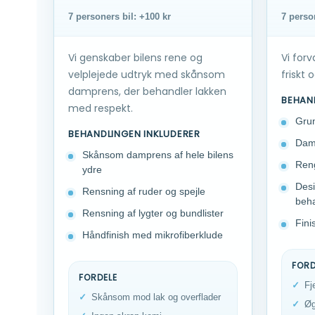
7 personers bil: +100 kr
7 perso
Vi genskaber bilens rene og
Vi forv
velplejede udtryk med skånsom
friskt 
damprens, der behandler lakken
BEHAN
med respekt.
Grun
BEHANDLINGEN INKLUDERER
Damp
Skånsom damprens af hele bilens
Reng
ydre
Desi
Rensning af ruder og spejle
beha
Rensning af lygter og bundlister
Fini
Håndfinish med mikrofiberklude
FORD
FORDELE
Fj
Skånsom mod lak og overflader
Øg