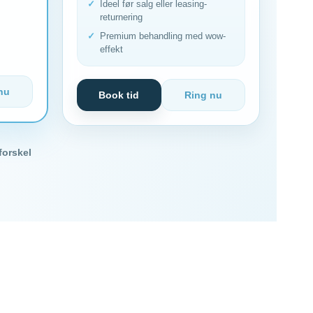
Ideel før salg eller leasing-
returnering
Premium behandling med wow-
effekt
nu
Book tid
Ring nu
forskel