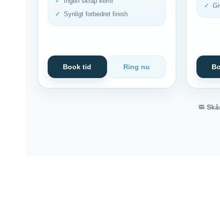
Ingen skrap kemi
Gi
Synligt forbedret finish
Book tid
Ring nu
Bo
🧼 Sk