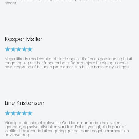
steder.
Kasper Møller
Mega tilfreds med resultatet. Har længe ledt efter en god løsning til bil
rengøring, og det her fungerer bare. De kom hjem til mig og klarede
hele rengøring af bil uden problemer. Min bil ser næsten ny ud igen.
Line Kristensen
Virkelig professionel oplevelse. God kommunikation hele vejen
igennem, og selve bilvasken var i top. Det er tydeligt, at de går op i
kvalitet. Udekørende bil rengøring gør det bare meget nemmere i en
travl hverdag.