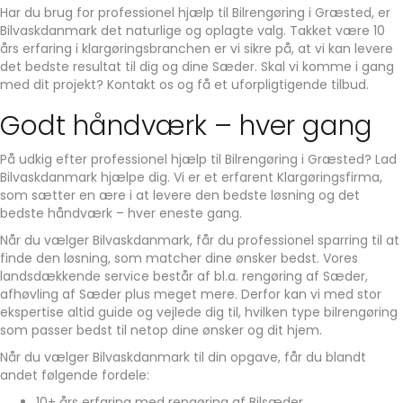
Har du brug for professionel hjælp til Bilrengøring i Græsted, er
Bilvaskdanmark det naturlige og oplagte valg. Takket være 10
års erfaring i klargøringsbranchen er vi sikre på, at vi kan levere
det bedste resultat til dig og dine Sæder. Skal vi komme i gang
med dit projekt? Kontakt os og få et uforpligtigende tilbud.
Godt håndværk – hver gang
På udkig efter professionel hjælp til Bilrengøring i Græsted? Lad
Bilvaskdanmark hjælpe dig. Vi er et erfarent Klargøringsfirma,
som sætter en ære i at levere den bedste løsning og det
bedste håndværk – hver eneste gang.
Når du vælger Bilvaskdanmark, får du professionel sparring til at
finde den løsning, som matcher dine ønsker bedst. Vores
landsdækkende service består af bl.a. rengøring af Sæder,
afhøvling af Sæder plus meget mere. Derfor kan vi med stor
ekspertise altid guide og vejlede dig til, hvilken type bilrengøring
som passer bedst til netop dine ønsker og dit hjem.
Når du vælger Bilvaskdanmark til din opgave, får du blandt
andet følgende fordele:
10+ års erfaring med rengøring af Bilsæder