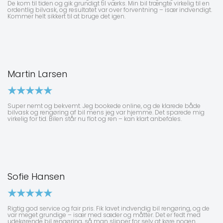
De kom til tiden og gik grundigt til værks. Min bil trængte virkelig til en
ordentlig bilvask, og resultatet var over forventning – især indvendigt.
Kommer helt sikkert til at bruge det igen.
Martin Larsen
Super nemt og bekvemt. Jeg bookede online, og de klarede både
bilvask og rengøring af bil mens jeg var hjemme. Det sparede mig
virkelig for tid. Bilen står nu flot og ren – kan klart anbefales.
Sofie Hansen
Rigtig god service og fair pris. Fik lavet indvendig bil rengøring, og de
var meget grundige – især med sæder og måtter. Det er fedt med
udekørende bil rengøring, så man slipper for selv at køre nogen