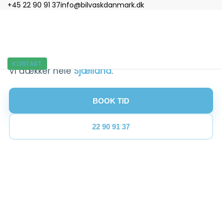
+45 22 90 91 37
info@bilvaskdanmark.dk
MOBIL BILVASK PÅ HELE SJÆLLAND
Bilrengøring Græsted
KONTAKT
Vi dækker hele
Sjælland
.
BOOK TID
22 90 91 37