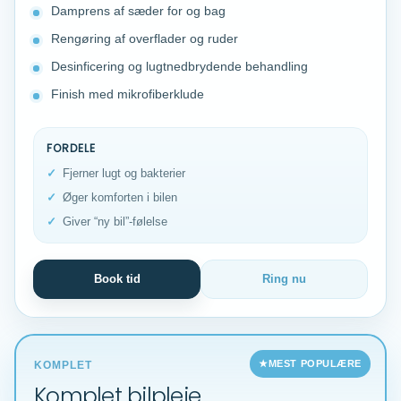
Damprens af sæder for og bag
Rengøring af overflader og ruder
Desinficering og lugtnedbrydende behandling
Finish med mikrofiberklude
FORDELE
Fjerner lugt og bakterier
Øger komforten i bilen
Giver “ny bil”-følelse
Book tid
Ring nu
MEST POPULÆRE
KOMPLET
Komplet bilpleje