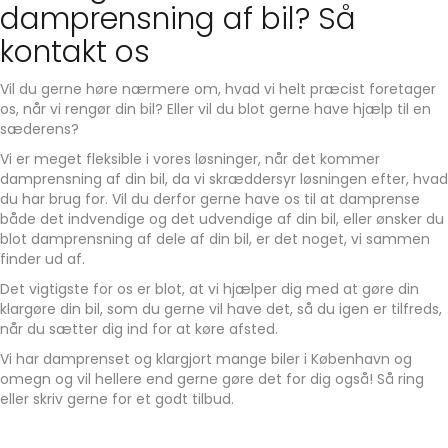
damprensning af bil? Så
kontakt os
Vil du gerne høre nærmere om, hvad vi helt præcist foretager
os, når vi rengør din bil? Eller vil du blot gerne have hjælp til en
sæderens?
Vi er meget fleksible i vores løsninger, når det kommer
damprensning af din bil, da vi skræddersyr løsningen efter, hvad
du har brug for. Vil du derfor gerne have os til at damprense
både det indvendige og det udvendige af din bil, eller ønsker du
blot damprensning af dele af din bil, er det noget, vi sammen
finder ud af.
Det vigtigste for os er blot, at vi hjælper dig med at gøre din
klargøre din bil, som du gerne vil have det, så du igen er tilfreds,
når du sætter dig ind for at køre afsted.
Vi har damprenset og klargjort mange biler i København og
omegn og vil hellere end gerne gøre det for dig også! Så ring
eller skriv gerne for et godt tilbud.